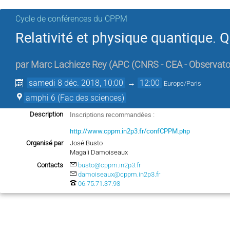
Cycle de conférences du CPPM
Relativité et physique quantique. Q
par
Marc Lachieze Rey
(
APC (CNRS - CEA - Observatoir
samedi 8 déc. 2018, 10:00
→
12:00
Europe/Paris
amphi 6 (Fac des sciences)
Inscriptions recommandées :
Description
http://www.cppm.in2p3.fr/confCPPM.php
Organisé par
José Busto
Magali Damoiseaux
Contacts
busto@cppm.in2p3.fr
damoiseaux@cppm.in2p3.fr
06.75.71.37.93