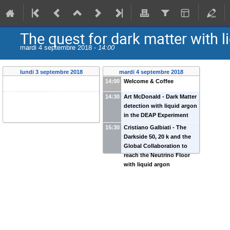
The quest for dark matter with l
mardi 4 septembre 2018 -
14:00
lundi 3 septembre 2018
mardi 4 septembre 2018
14:00
Welcome & Coffee
14:30
Art McDonald - Dark Matter
detection with liquid argon
in the DEAP Experiment
15:30
Cristiano Galbiati - The
Darkside 50, 20 k and the
Global Collaboration to
reach the Neutrino Floor
with liquid argon