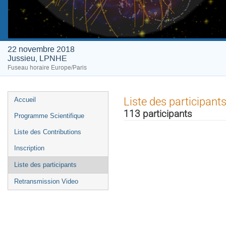
22 novembre 2018
Jussieu, LPNHE
Fuseau horaire Europe/Paris
Menu
Liste des participant
Accueil
de
113 participants
Programme Scientifique
l'événement
Liste des Contributions
Inscription
Liste des participants
Retransmission Video