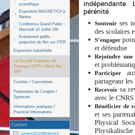
indépendante. 
scientifique
pérénité.
Exposition MAGNETICA à
Nantes
ses n
Soutenir
Conférence Grand Public -
des scolaires 
Mercredi 10 Juillet 19h
Evènement public -
pour 
S’engager
projection du film sur ITER
et défendue
Exposition industrielle
Rejoindre un
La Société Française de
et problématiq
Physique (SFP) / About the
au
Participer
SFP
partageant les
Comités / Committees
sa re
Recevoir
Partenaires du Congrès /
avec le CNRS
Sponsors
Bénéficier de r
Informations pratiques /
Practical Informations
et ses parten
Physical Soci
Contact
Physikalische
congres2019@sfpnet.fr