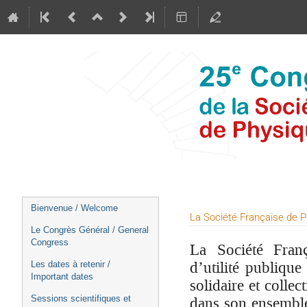
Menu
Bienvenue / Welcome
La Société Française de P
de
Le Congrès Général / General
l'événement
Congress
La Société Fran
d’utilité publiqu
Les dates à retenir /
Important dates
solidaire et colle
dans son ensemble
Sessions scientifiques et