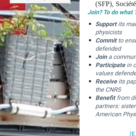
(SFP), Sociét
Join? To do what 
Support
its ma
physicists
Commit
to ens
defended
Join
a communi
Participate
in 
values defende
Receive
its pa
the CNRS
Benefit
from di
partners: siste
American Physic
JE