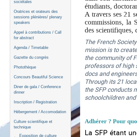
sociétales
étudiants, doctora
Oratrices et orateurs des
A travers ses 21 s
sessions plénières/ plenary
commissions, la 
speakers
des scientifiques,
Appel à contributions / Call
for abstract
The French Society 
Agenda / Timetable
mission is to creat
the community of Fr
Gazette du congrès
professors of high 
Photothèque
docs and engineers
Concours Beautiful Science
Through its 21 loca
Diner de gala / Conference
the SFP conducts mo
dinner
schoolchildren and 
Inscription / Registration
Hébergement / Accomodation
Adhérer ? Pour quoi
Culture scientifique et
technique
La SFP étant un
Exposition de culture