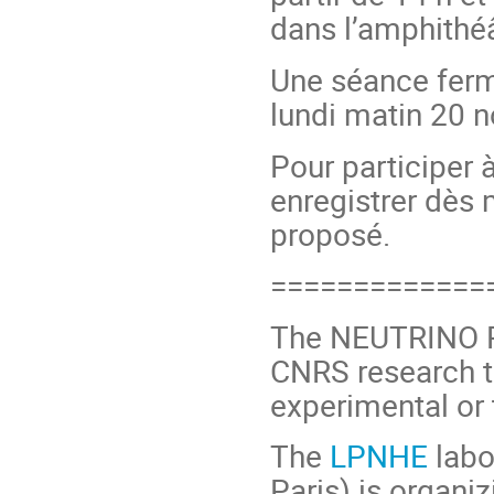
dans l’amphithé
Une séance ferm
lundi matin 20 
Pour participer 
enregistrer dès 
proposé.
=============
The NEUTRINO R
CNRS research t
experimental or t
The
LPNHE
labo
Paris) is organi