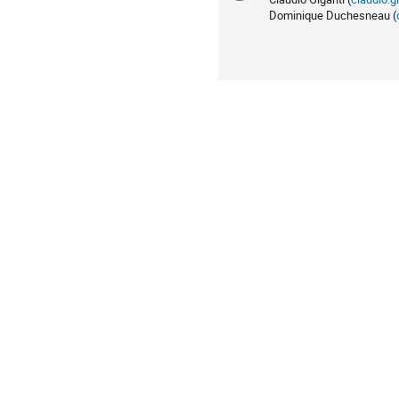
Dominique Duchesneau (
supplémenta
en
Europe/Paris