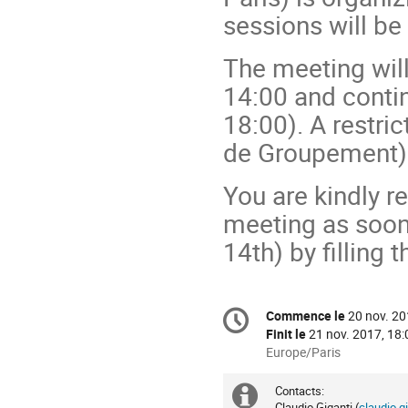
sessions will be
The meeting wil
14:00 and conti
18:00). A restri
de Groupement) 
You are kindly r
meeting as soon
14th) by filling
Information
Commence le
20 nov. 20
Date/Heure
de
Finit le
21 nov. 2017, 18:
la
Toutes
Europe/Paris
les
conférence
horaires
Contacts:
Information
sont
Claudio Giganti (
claudio.g