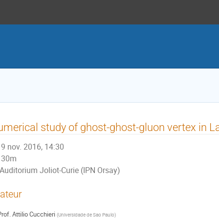
merical study of ghost-ghost-gluon vertex in 
9 nov. 2016, 14:30
30m
Auditorium Joliot-Curie (IPN Orsay)
ateur
rof.
Attilio Cucchieri
(
Universidade de Sao Paulo
)