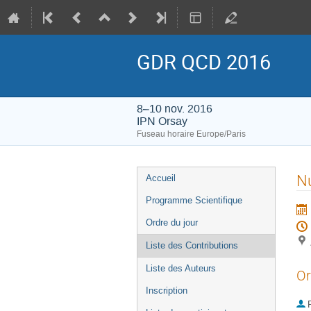
GDR QCD 2016
8–10 nov. 2016
IPN Orsay
Fuseau horaire Europe/Paris
Menu
Nu
Accueil
de
Programme Scientifique
l'événement
Ordre du jour
Liste des Contributions
Liste des Auteurs
Or
Inscription
P