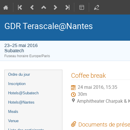
GDR Terascale@Nantes
23–25 mai 2016
Subatech
Fuseau horaire Europe/Paris
Menu
Coffee break
Ordre du jour
de
Inscription
24 mai 2016, 15:35
l'événement
Hotels@Subatech
30m
Amphitheater Charpak & K
Hotels@Nantes
Meals
Venue
Documents de prése