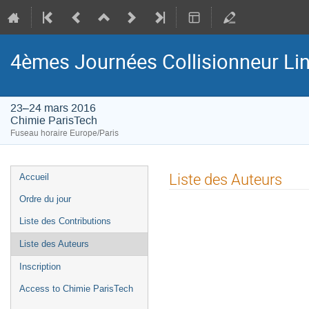
4èmes Journées Collisionneur Lin
23–24 mars 2016
Chimie ParisTech
Fuseau horaire Europe/Paris
Menu
Liste des Auteurs
Accueil
de
Ordre du jour
l'événement
Liste des Contributions
Liste des Auteurs
Inscription
Access to Chimie ParisTech