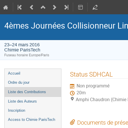
4èmes Journées Collisionneur Lin
23–24 mars 2016
Chimie ParisTech
Fuseau horaire Europe/Paris
Menu
Status SDHCAL
Accueil
de
Ordre du jour
Non programmé
l'événement
Liste des Contributions
20m
Amphi Chaudron (Chimie 
Liste des Auteurs
Inscription
Access to Chimie ParisTech
Documents de prése