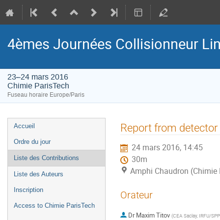
4èmes Journées Collisionneur Lin
23–24 mars 2016
Chimie ParisTech
Fuseau horaire Europe/Paris
Menu
Report from detector 
Accueil
de
Ordre du jour
24 mars 2016, 14:45
l'événement
Liste des Contributions
30m
Amphi Chaudron (Chimie 
Liste des Auteurs
Inscription
Orateur
Access to Chimie ParisTech
Dr
Maxim Titov
(
CEA Saclay, IRFU/SPP