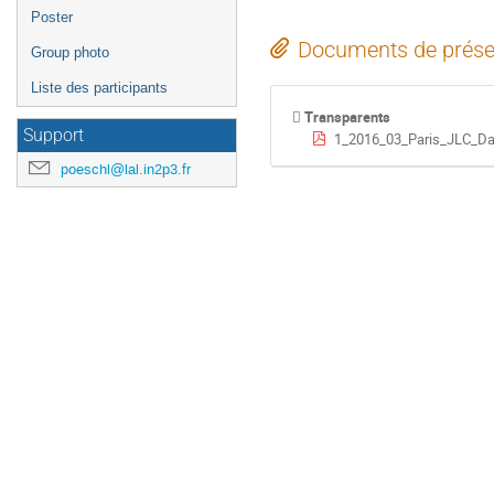
Poster
Documents de prése
Group photo
Liste des participants
Transparents
Support
1_2016_03_Paris_JLC_Da
poeschl@lal.in2p3.fr