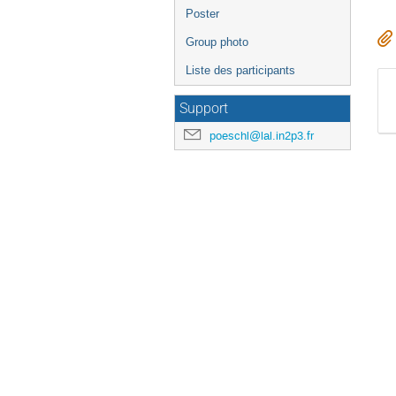
Poster
Group photo
Liste des participants
Support
poeschl@lal.in2p3.fr