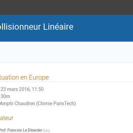
lisionneur Linéaire
tuation en Europe
23 mars 2016, 11:50
30m
Amphi Chaudron (Chimie ParisTech)
ateur
rof.
Francois Le Diberder
(
LAL
)