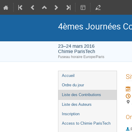
4èmes Journées Col
23–24 mars 2016
Chimie ParisTech
Fuseau horaire Europe/Paris
Menu
Si
Accueil
de
Ordre du jour
l'événement
Liste des Contributions
Liste des Auteurs
Inscription
Or
Access to Chimie ParisTech
P