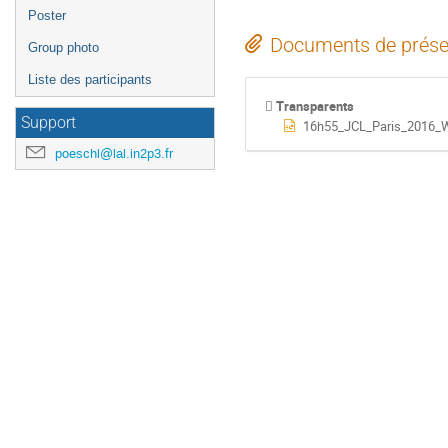
Poster
Documents de prése
Group photo
Liste des participants
Transparents
Support
16h55_JCL_Paris_2016_W
poeschl@lal.in2p3.fr