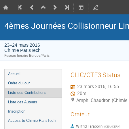
4èmes Journées Collisionneur Lin
23–24 mars 2016
Chimie ParisTech
Fuseau horaire Europe/Paris
Menu
CLIC/CTF3 Status
Accueil
de
Ordre du jour
23 mars 2016, 16:55
l'événement
Liste des Contributions
20m
Amphi Chaudron (Chimie 
Liste des Auteurs
Inscription
Orateur
Access to Chimie ParisTech
Wilfrid Farabolini
(
CEA/CERN
)