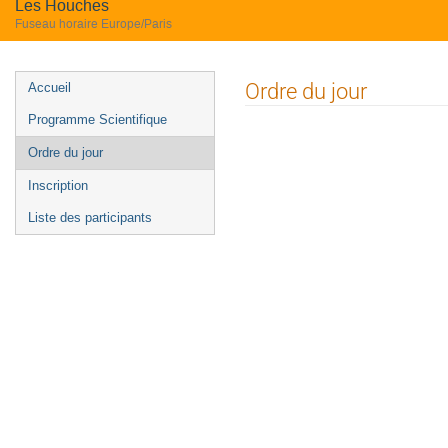
Les Houches
Fuseau horaire Europe/Paris
Menu
Ordre du jour
Accueil
de
Programme Scientifique
l'événement
Ordre du jour
Inscription
Liste des participants