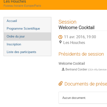
Les Houches
Fuseau horaire Europe/Paris
Menu
Session
Accueil
de
Welcome Cocktail
Programme Scientifique
l'événement
11 avr. 2016, 19:00
Ordre du jour
Les Houches
Inscription
Liste des participants
Présidents de session
Welcome Cocktail
Bertrand Cordier
(
CEA-Irfu/Service
Documents de prése
Aucun document.