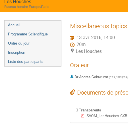
Les Houches
Fuseau horaire Europe/Paris
Menu
Miscellaneous topics
Accueil
de
Programme Scientifique
13 avr. 2016, 14:00
l'événement
Ordre du jour
20m
Les Houches
Inscription
Liste des participants
Orateur
Dr
Andrea Goldwurm
(
CEA/IRFU/SAp
Documents de prése
Transparents
SVOM_LesHouches-CXB-A