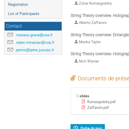
Zohar Komargodsky
Registration
List of Participants
String Theory overview: Holograp
Alberto Zaffaroni
Contact
String Theory overview: Entangl
mariana.grana@cea.fr
Marika Taylor
ruben.minasian@cea.fr
petrini@lpthe.jussieu.fr
String Theory overview: Hologra
Nick Warner
Documents de prése
slides
Komargodsky.pdf
Zaffaroni.pdf
Ordre du jour