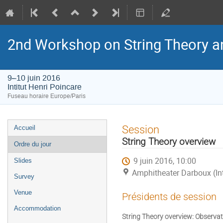
2nd Workshop on String Theory a
9–10 juin 2016
Intitut Henri Poincare
Fuseau horaire Europe/Paris
Menu
Session
Accueil
de
String Theory overview
Ordre du jour
l'événement
9 juin 2016, 10:00
Slides
Amphitheater Darboux (Int
Survey
Venue
Présidents de session
Accommodation
String Theory overview: Observat