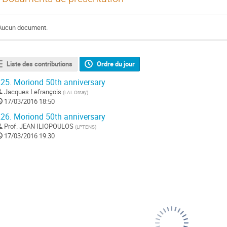
Aucun document.
Liste des contributions
Ordre du jour
25.
Moriond 50th anniversary
Jacques Lefrançois
(
LAL Orsay
)
17/03/2016 18:50
26.
Moriond 50th anniversary
Prof.
JEAN ILIOPOULOS
(
LPTENS
)
17/03/2016 19:30