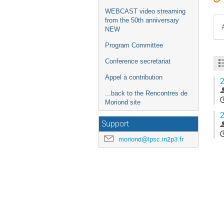
WEBCAST video streaming
from the 50th anniversary
NEW
Program Committee
Conference secretariat
Appel à contribution
2
...back to the Rencontres de
Moriond site
2
Support
moriond@lpsc.in2p3.fr