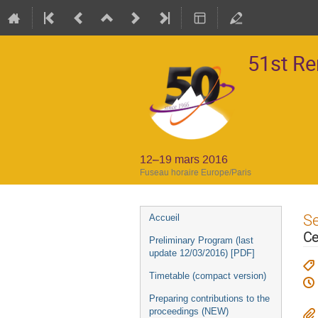
51st R
12–19 mars 2016
Fuseau horaire Europe/Paris
Menu
S
Accueil
de
Ce
Preliminary Program (last
l'événement
update 12/03/2016) [PDF]
Timetable (compact version)
Preparing contributions to the
proceedings (NEW)