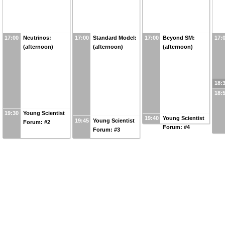
17:00
Neutrinos:
17:00
Standard Model:
17:00
Beyond SM:
17:
(afternoon)
(afternoon)
(afternoon)
18:
18:
19:30
Young Scientist
19:40
Young Scientist
19:45
Young Scientist
Forum: #2
Forum: #4
Forum: #3