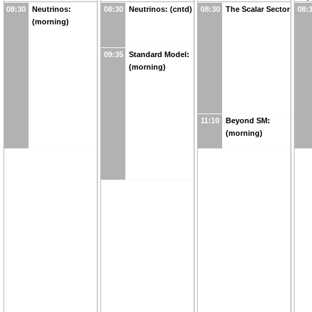
08:30
Neutrinos:
08:30
Neutrinos: (cntd)
08:30
The Scalar Sector
08:
(morning)
09:35
Standard Model:
(morning)
11:10
Beyond SM:
(morning)