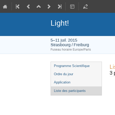
Light!
5–11 juil. 2015
Strasbourg / Freiburg
Fuseau horaire Europe/Paris
Menu
Li
Programme Scientifique
de
3 
Ordre du jour
l'événement
Application
Liste des participants