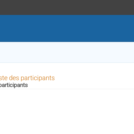
ste des participants
participants