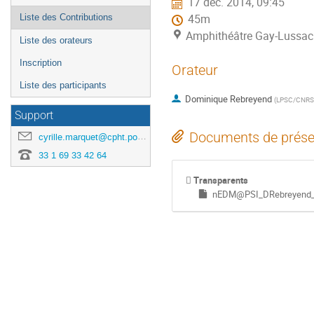
17 déc. 2014, 09:45
l'événement
Liste des Contributions
45m
Amphithéâtre Gay-Lussac 
Liste des orateurs
Inscription
Orateur
Liste des participants
Dominique Rebreyend
(
LPSC/CNRS
Support
Documents de prése
cyrille.marquet@cpht.polytechnique.fr
33 1 69 33 42 64
Transparents
nEDM@PSI_DRebreyend