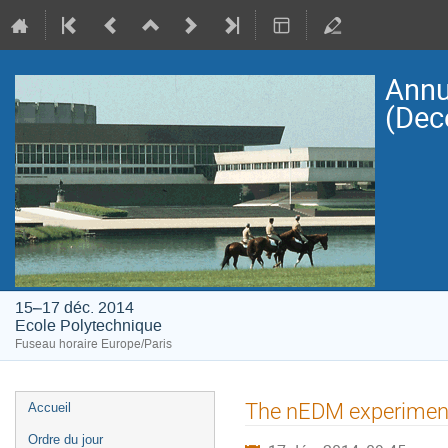
Annu
(Dec
15–17 déc. 2014
Ecole Polytechnique
Fuseau horaire Europe/Paris
Menu
The nEDM experiment
Accueil
de
Ordre du jour