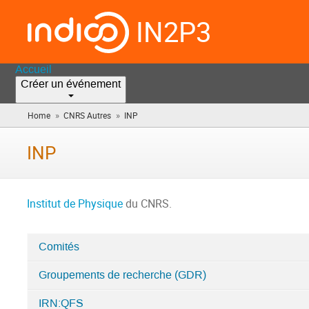
IN2P3
Accueil
Créer un événement
»
»
Home
CNRS Autres
INP
(vous
êtes
ici)
INP
Institut de Physique
du CNRS.
Comités
Catégories
Groupements de recherche (GDR)
dans
INP
IRN:QFS