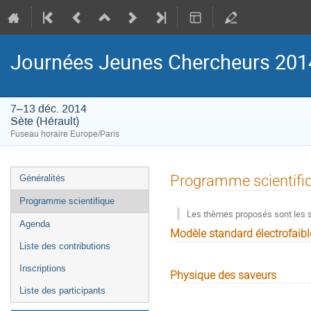
Journées Jeunes Chercheurs 201
7–13 déc. 2014
Sète (Hérault)
Fuseau horaire Europe/Paris
Menu
Programme scientifi
Généralités
de
Programme scientifique
l'événement
Les thèmes proposés sont les s
Agenda
Modèle standard électrofaibl
Liste des contributions
Inscriptions
Physique des saveurs
Liste des participants