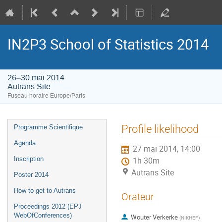
IN2P3 School of Statistics 2014
26–30 mai 2014
Autrans Site
Fuseau horaire Europe/Paris
Menu
Profile likelihood
Programme Scientifique
de
Agenda
27 mai 2014, 14:00
l'événement
Inscription
1h 30m
Autrans Site
Poster 2014
How to get to Autrans
Orateur
Proceedings 2012 (EPJ
WebOfConferences)
Wouter Verkerke
(
NIKHEF
)