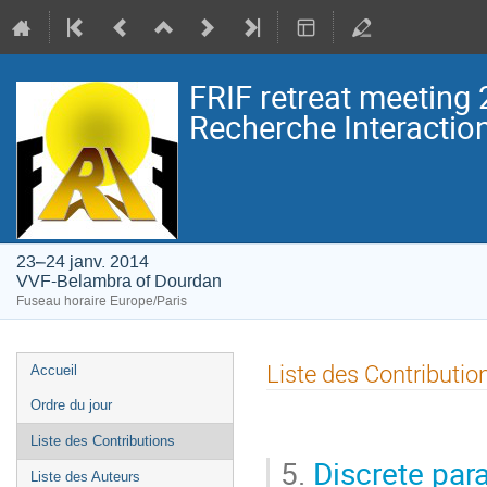
FRIF retreat meeting 
Recherche Interacti
23–24 janv. 2014
VVF-Belambra of Dourdan
Fuseau horaire Europe/Paris
Menu
Liste des Contributio
Accueil
de
Ordre du jour
l'événement
Liste des Contributions
5.
Discrete par
Liste des Auteurs