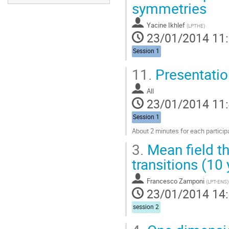
symmetries
Yacine Ikhlef
(
LPTHE
)
23/01/2014 11
Session 1
11.
Presentation
All
23/01/2014 11
Session 1
About 2 minutes for each particip
Aller
3.
Mean field t
à
la
transitions (10 
page
de
Francesco Zamponi
(
LPT-ENS
)
la
23/01/2014 14
contribution
session 2