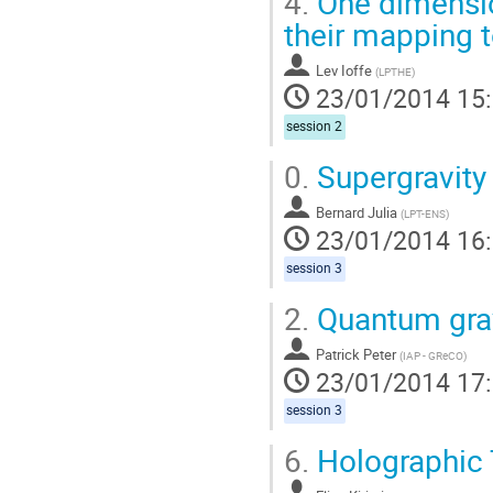
4.
One dimensio
their mapping 
Lev Ioffe
(
LPTHE
)
23/01/2014 15
session 2
0.
Supergravity 
Bernard Julia
(
LPT-ENS
)
23/01/2014 16
session 3
2.
Quantum grav
Patrick Peter
(
IAP - GReCO
)
23/01/2014 17
session 3
6.
Holographic 