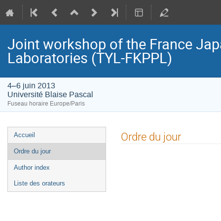
Joint workshop of the France Jap
Laboratories (TYL-FKPPL)
4–6 juin 2013
Université Blaise Pascal
Fuseau horaire Europe/Paris
Menu
Ordre du jour
Accueil
de
Ordre du jour
l'événement
Author index
Liste des orateurs