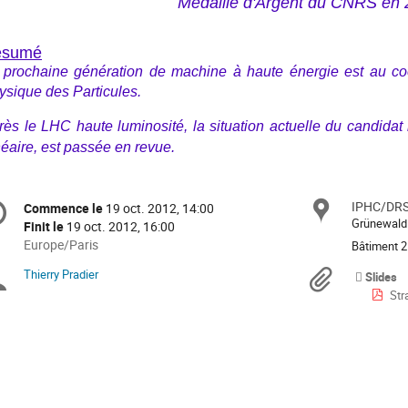
Médaille d'Argent du CNRS en
ésumé
 prochaine génération de machine à haute énergie est au co
ysique des Particules.
rès le LHC haute luminosité, la situation actuelle du candidat 
néaire, est passée en revue.
formation
IPHC/DR
Site
Commence le
19 oct. 2012, 14:00
Date/Heure
e
Grünewald
Finit le
19 oct. 2012, 16:00
Toutes
Europe/Paris
Bâtiment 
les
nférence
Thierry Pradier
Présidents
Docu
Slides
horaires
Str
sont
de
en
Europe/Paris
séance