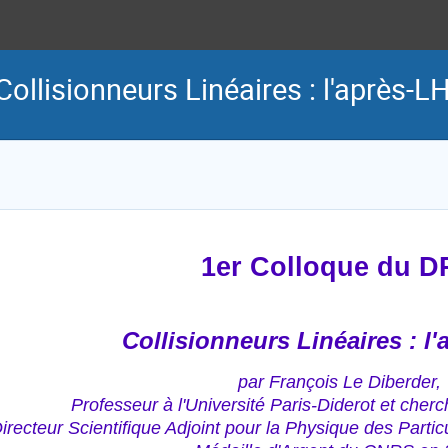
Collisionneurs Linéaires : l'après-L
1er Colloque du D
Collisionneurs Linéaires : l
par François Le Diberder,
Professeur à l'Université Paris-Diderot et cher
irecteur Scientifique Adjoint pour la Physique des Parti