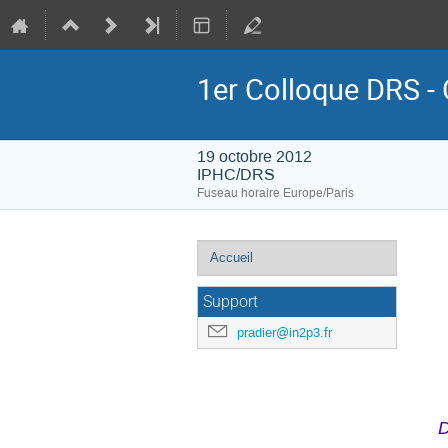
1er Colloque DRS - 
19 octobre 2012
IPHC/DRS
Fuseau horaire Europe/Paris
Menu
Accueil
de
l'événement
Support
pradier@in2p3.fr
D