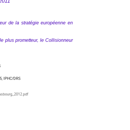
 2011
eur de la stratégie européenne en
le plus prometteur, le Collisionneur
S
25, IPHC/DRS
ments
asbourg_2012.pdf