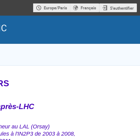
Europe/Paris
Français
S'authentifier
HC
RS
'après-LHC
cheur au LAL (Orsay)
cules à l'IN2P3 de 2003 à 2008,