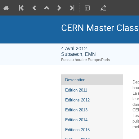
CERN Master Class
4 avril 2012
Subatech, EMN
Fuseau horaire Europe/Paris
Menu
Description
Dep
de
hau
Edition 2011
La 
l'événement
leu
Editions 2012
dan
CER
Edition 2013
Les
Edition 2014
pui
met
Editions 2015