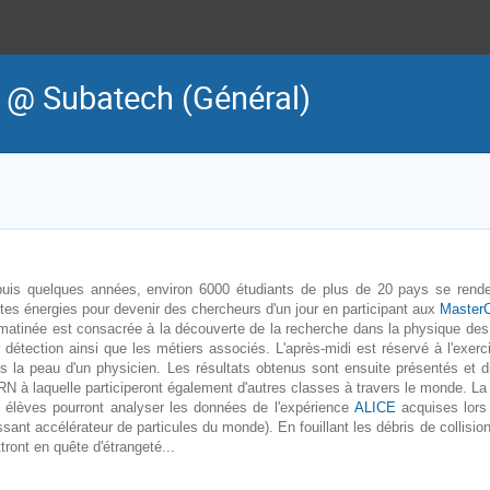
 @ Subatech (Général)
uis quelques années, environ 6000 étudiants de plus de 20 pays se rende
tes énergies pour devenir des chercheurs d'un jour en participant aux
Master
matinée est consacrée à la découverte de la recherche dans la physique des 
r détection ainsi que les métiers associés. L'après-midi est réservé à l'exer
s la peau d'un physicien. Les résultats obtenus sont ensuite présentés et d
N à laquelle participeront également d'autres classes à travers le monde. La 
 élèves pourront analyser les données de l'expérience
ALICE
acquises lors 
ssant accélérateur de particules du monde). En fouillant les débris de collisio
tront en quête d'étrangeté...