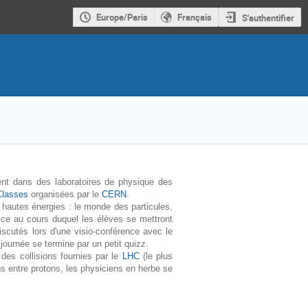
Europe/Paris
Français
S'authentifier
nt dans des laboratoires de physique des
Classes
organisées par le
CERN
.
hautes énergies : le monde des particules,
cice au cours duquel les élèves se mettront
iscutés lors d'une visio-conférence avec le
journée se termine par un petit quizz.
des collisions fournies par le
LHC
(le plus
ns entre protons, les physiciens en herbe se