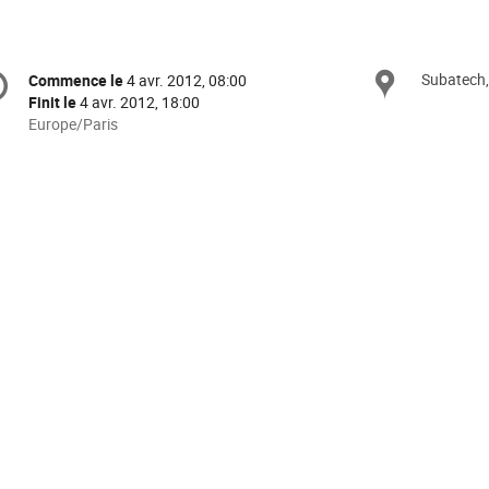
formation
Subatech
Site
Commence le
4 avr. 2012, 08:00
Date/Heure
e
Finit le
4 avr. 2012, 18:00
Toutes
Europe/Paris
les
nférence
horaires
sont
en
Europe/Paris