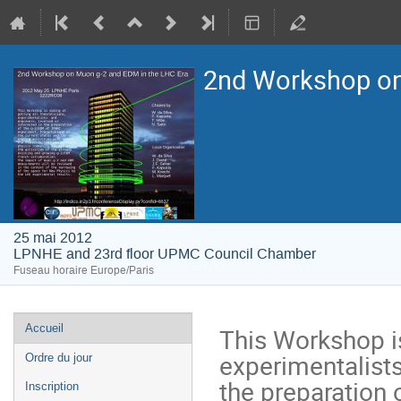
2nd Workshop on
25 mai 2012
LPNHE and 23rd floor UPMC Council Chamber
Fuseau horaire Europe/Paris
Menu
Accueil
This Workshop is 
de
experimentalists 
Ordre du jour
l'événement
the preparation 
Inscription