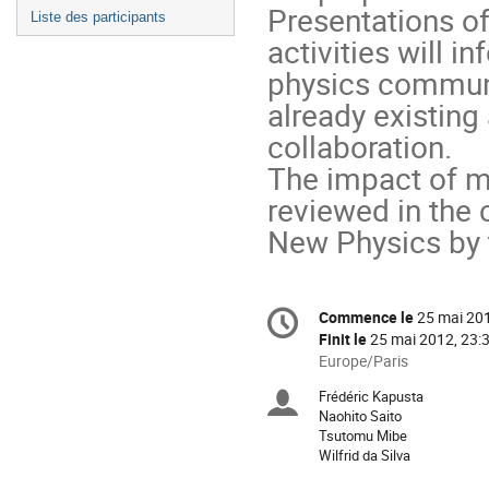
Presentations of
Liste des participants
activities will i
physics communi
already existing
collaboration.

The impact of m
reviewed in the 
New Physics by 
Information
Commence le
25 mai 201
Date/Heure
de
Finit le
25 mai 2012, 23:
la
Toutes
Europe/Paris
les
conférence
Frédéric Kapusta
Présidents
horaires
Naohito Saito
sont
Tsutomu Mibe
de
en
Wilfrid da Silva
Europe/Paris
séance