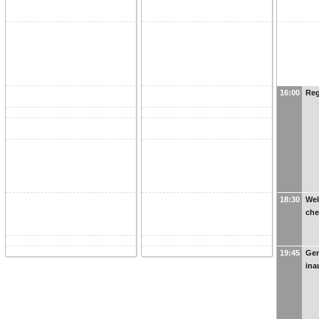
16:00
Reg
18:30
Wel
che
19:45
Gen
ina