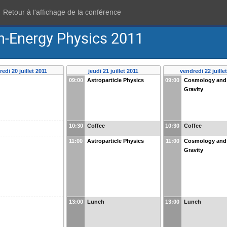
Retour à l'affichage de la conférence
h-Energy Physics 2011
edi 20 juillet 2011
jeudi 21 juillet 2011
vendredi 22 juille
09:00
Astroparticle Physics
09:00
Cosmology and
Gravity
10:30
Coffee
10:30
Coffee
11:00
Astroparticle Physics
11:00
Cosmology and
Gravity
13:00
Lunch
13:00
Lunch