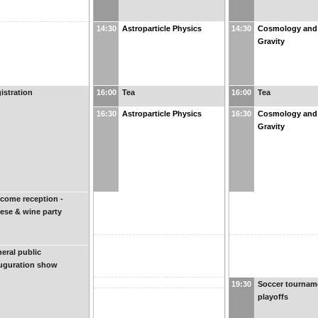
14:30
Astroparticle Physics
14:30
Cosmology and
Gravity
istration
16:00
Tea
16:00
Tea
16:30
Astroparticle Physics
16:30
Cosmology and
Gravity
come reception -
ese & wine party
eral public
uguration show
19:30
Soccer tournam
playoffs