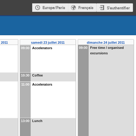
Europe/Paris
Français
S'authentifier
t 2011
samedi 23 juillet 2011
dimanche 24 juillet 2011
09:00
Free time / organised
09:00
Accelerators
excursions
10:30
Coffee
11:00
Accelerators
13:00
Lunch