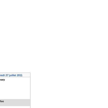
edi 27 juillet 2011
nary
fee