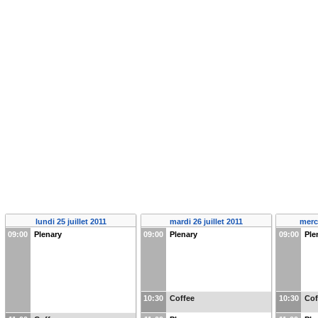
lundi 25 juillet 2011
mardi 26 juillet 2011
mercr
09:00
Plenary
09:00
Plenary
09:00
Ple
10:30
Coffee
10:30
Cof