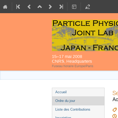
15–17 mai 2008
CNRS, Headquarters
Fuseau horaire Europe/Paris
Menu
S
Accueil
de
Ac
Ordre du jour
l'événement
Liste des Contributions
Inscription