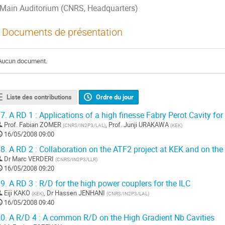
Main Auditorium (CNRS, Headquarters)
Documents de présentation
Aucun document.
Liste des contributions
Ordre du jour
7.
A RD 1 : Applications of a high finesse Fabry Perot Cavity for
Prof.
Fabian ZOMER
,
Prof.
Junji URAKAWA
(
CNRS/IN2P3/LAL
)
(
KEK
)
16/05/2008 09:00
8.
A RD 2 : Collaboration on the ATF2 project at KEK and on the
Dr
Marc VERDERI
(
CNRS/IN2P3/LLR
)
16/05/2008 09:20
9.
A RD 3 : R/D for the high power couplers for the ILC
Eiji KAKO
,
Dr
Hassen JENHANI
(
KEK
)
(
CNRS/IN2P3/LAL
)
16/05/2008 09:40
0.
A R/D 4 : A common R/D on the High Gradient Nb Cavities