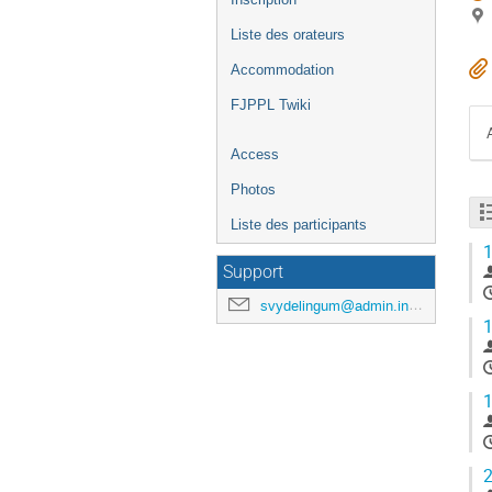
Liste des orateurs
Accommodation
FJPPL Twiki
Access
Photos
Liste des participants
1
Support
svydelingum@admin.in2p3.fr
1
1
2