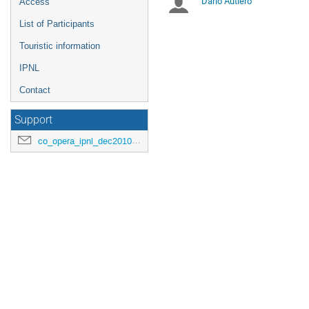
Dario Autiero
Présidents
Access
horaires
sont
List of Participants
de
en
Touristic information
Europe/Paris
séance
IPNL
Contact
Support
co_opera_ipnl_dec2010@ipnl.in2p3.fr