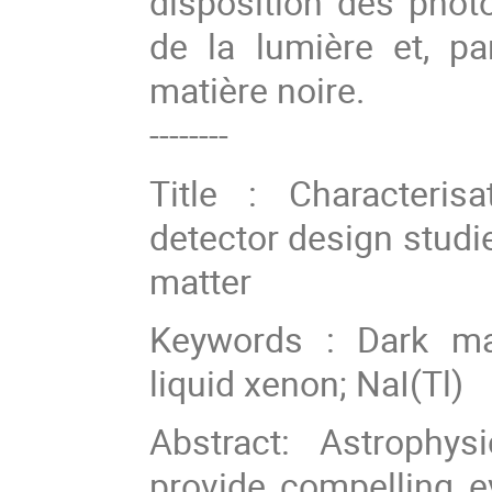
disposition des photo
de la lumière et, pa
matière noire.
--------
Title : Characteris
detector design studie
matter
Keywords : Dark mat
liquid xenon; NaI(Tl)
Abstract: Astrophys
provide compelling ev