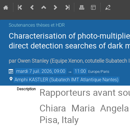
Soutenances thèses et HDR
Characterisation of photo-multiplie
direct detection searches of dark 
par
Owen Stanley
(
Equipe Xenon, cotutelle Subatech 
mardi 7 juil. 2026, 09:00
→
11:00
Europe/Paris
Amphi KASTLER (Subatech IMT Atlantique Nantes)
Rapporteurs avant so
Description
Chiara Maria Angela
Pisa, Italy