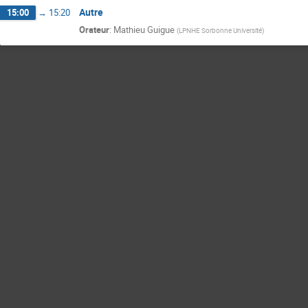
Autre
15:00
→
15:20
Orateur
:
Mathieu Guigue
(
LPNHE Sorbonne Université
)