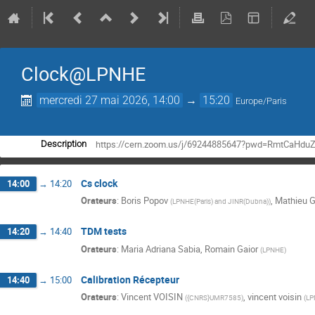
Clock@LPNHE
mercredi 27 mai 2026, 14:00
→
15:20
Europe/Paris
https://cern.zoom.us/j/69244885647?pwd=RmtCaH
Description
Cs clock
14:00
→
14:20
Orateurs
:
Boris Popov
,
Mathieu 
(
LPNHE(Paris) and JINR(Dubna)
)
TDM tests
14:20
→
14:40
Orateurs
:
Maria Adriana Sabia
,
Romain Gaior
(
LPNHE
)
Calibration Récepteur
14:40
→
15:00
Orateurs
:
Vincent VOISIN
,
vincent voisin
(
{CNRS}UMR7585
)
(
LP