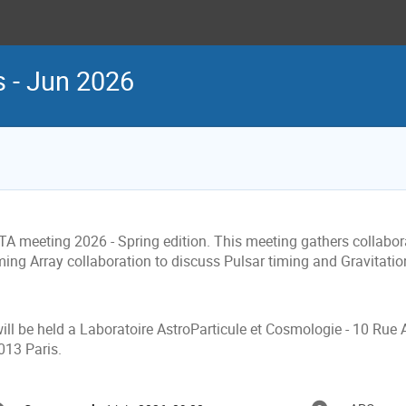
s - Jun 2026
TA meeting 2026 - Spring edition. This meeting gathers collabo
ming Array collaboration to discuss Pulsar timing and Gravitati
will be held a Laboratoire AstroParticule et Cosmologie - 10 Rue
013 Paris.
formation