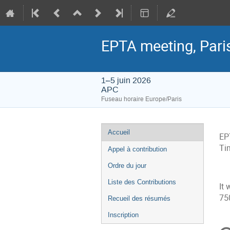
EPTA meeting, Pari
1–5 juin 2026
APC
Fuseau horaire Europe/Paris
Menu
Accueil
EP
de
Ti
Appel à contribution
l'événement
Ordre du jour
Liste des Contributions
It 
75
Recueil des résumés
Inscription
In