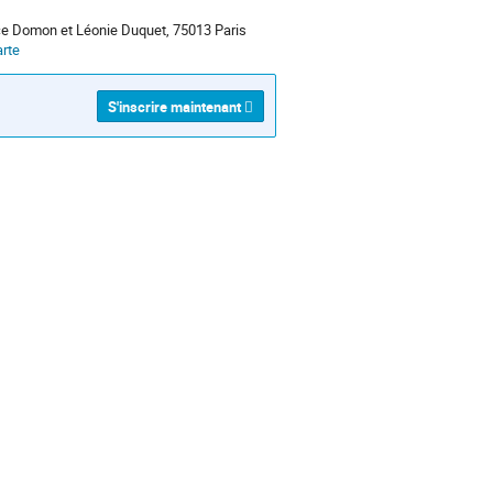
ce Domon et Léonie Duquet, 75013 Paris
arte
S'inscrire maintenant