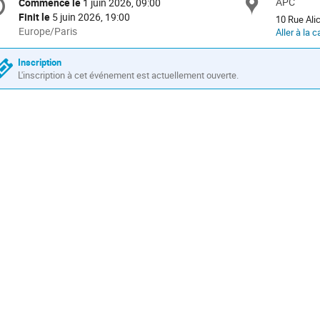
APC
Site
Commence le
1 juin 2026, 09:00
Date/Heure
e
Finit le
5 juin 2026, 19:00
10 Rue Ali
Toutes
Europe/Paris
Aller à la c
les
nférence
horaires
Inscription
sont
L'inscription à cet événement est actuellement ouverte.
en
Europe/Paris