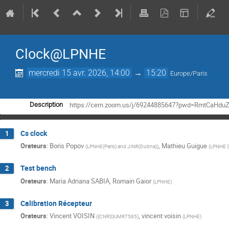
Clock@LPNHE
mercredi 15 avr. 2026, 14:00
→
15:20
Europe/Paris
https://cern.zoom.us/j/69244885647?pwd=RmtCaH
Description
Cs clock
1
Orateurs
:
Boris Popov
,
Mathieu Guigue
(
LPNHE(Paris) and JINR(Dubna)
)
(
LPNHE S
Test bench
2
Orateurs
:
Maria Adriana SABIA
,
Romain Gaior
(
LPNHE
)
Calibration Récepteur
3
Orateurs
:
Vincent VOISIN
,
vincent voisin
(
{CNRS}UMR7585
)
(
LPNHE
)