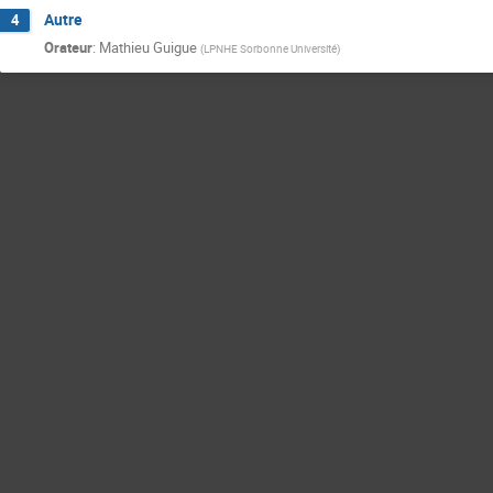
Autre
4
Orateur
:
Mathieu Guigue
(
LPNHE Sorbonne Université
)