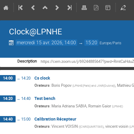
Clock@LPNHE
mercredi 15 avr. 2026, 14:00
→
15:20
Europe/Paris
https://cern.zoom.us/j/69244885647?pwd=RmtCaH
Description
Cs clock
14:00
→
14:20
Orateurs
:
Boris Popov
,
Mathieu 
(
LPNHE(Paris) and JINR(Dubna)
)
Test bench
14:20
→
14:40
Orateurs
:
Maria Adriana SABIA
,
Romain Gaior
(
LPNHE
)
Calibration Récepteur
14:40
→
15:00
Orateurs
:
Vincent VOISIN
,
vincent voisin
(
{CNRS}UMR7585
)
(
LP