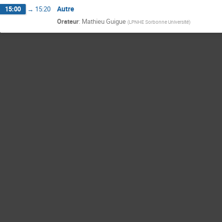
Autre
15:00
→
15:20
Orateur
:
Mathieu Guigue
(
LPNHE Sorbonne Université
)