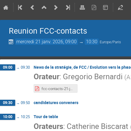
Reunion FCC-contacts
mercredi 21 janv. 2026, 09:00
→
10:30
Europe/Paris
News de la stratégie, de FCC / Evolution vers la pha
09:00
→
09:30
Orateur
:
Gregorio Bernardi
(
A
fcc-contacts-21-january-2026.pdf
candidatures conveners
09:30
→
09:50
Tour de table
10:00
→
10:25
Orateurs
:
Catherine Biscarat