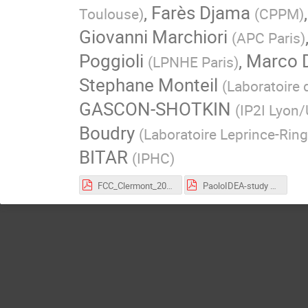
,
Farès Djama
Toulouse
)
(
CPPM
)
Giovanni Marchiori
(
APC Paris
)
Poggioli
,
Marco 
(
LPNHE Paris
)
Stephane Monteil
(
Laboratoire
GASCON-SHOTKIN
(
IP2I Lyon/
Boudry
(
Laboratoire Leprince-Rin
BITAR
(
IPHC
)
FCC_Clermont_2026.pdf
PaoloIDEA-study group-11th-meeting news_7.pdf