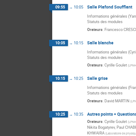
Salle Plafond Soufflant
09:55
→
10:05
Informations générales (Ya
Statuts des modules
Orateurs
:
Francesco CRESC
Salle blanche
10:05
→
10:15
Informations générales (Cyri
Statuts des modules
Orateurs
:
Cyrille Goulet
(
LPN
Salle grise
10:15
→
10:25
Informations générales (Fr
Statuts des modules
Orateurs
:
David MARTIN
(
LP
Autres points + Question
10:25
→
10:35
Orateurs
:
Cyrille Goulet
(
LPN
Nikita Bogatyrev
,
Paul CHAB
KHWAIRA
(
Laboratoire de physiqu