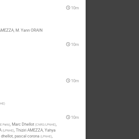
10m
i AMEZZA
,
M.
Yann ORAIN
10m
10m
NHE
)
10m
,
Marc Dhellot
,
 Paris
)
(
CNRS/LPNHE
)
A
,
Thiziri AMEZZA
,
Yahya
(
LPNHE
)
 dhellot
,
pascal corona
,
(
LPNHE
)