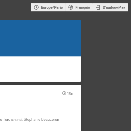
Europe/Paris
Français
S'authentifier
10m
o Toro
,
Stephanie Beauceron
(
LPNHE
)