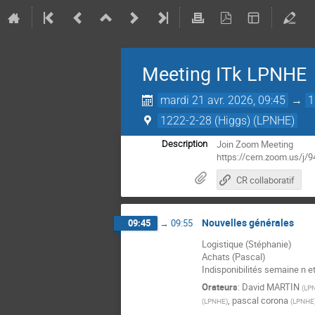
Meeting ITk LPNHE
mardi 21 avr. 2026, 09:45
→
1
1222-2-28 (Higgs) (LPNHE)
Join Zoom Meeting
Description
https://cern.zoom.us
CR collaboratif
Nouvelles générales
09:45
→
09:55
Logistique (Stéphanie)
Achats (Pascal)
Indisponibilités semaine n e
Orateurs
:
David MARTIN
(
LP
,
pascal corona
(
LPNHE
)
(
LPNHE