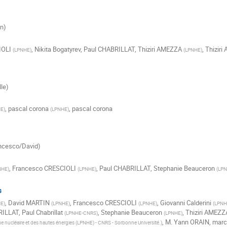
nn)
IOLI
,
Nikita Bogatyrev
,
Paul CHABRILLAT
,
Thiziri AMEZZA
,
Thizir
(
LPNHE
)
(
LPNHE
)
lle)
,
pascal corona
,
pascal corona
HE
)
(
LPNHE
)
ancesco/David)
,
Francesco CRESCIOLI
,
Paul CHABRILLAT
,
Stephanie Beauceron
NHE
)
(
LPNHE
)
(
LP
s
,
David MARTIN
,
Francesco CRESCIOLI
,
Giovanni Calderini
HE
)
(
LPNHE
)
(
LPNHE
)
(
LPNHE
RILLAT
,
Paul Chabrillat
,
Stephanie Beauceron
,
Thiziri AMEZZ
(
LPNHE-CNRS
)
(
LPNHE
)
,
M.
Yann ORAIN
,
marc
e nucléaire et des hautes énergies (LPNHE) - CNRS - Sorbonne Université.
)