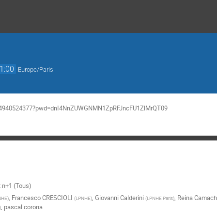
1:00
Europe/Paris
/j/94940524377?pwd=dnI4NnZUWGNMN1ZpRFJncFU1ZlMrQT09
t n+1 (Tous)
,
Francesco CRESCIOLI
,
Giovanni Calderini
,
Reina Camach
NHE
)
(
LPNHE
)
(
LPNHE Paris
)
,
pascal corona
)