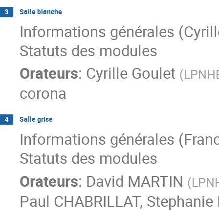
Salle blanche
3
Informations générales (Cyrill
Statuts des modules
Orateurs
:
Cyrille Goulet
(
LPNH
corona
Salle grise
4
Informations générales (Fran
Statuts des modules
Orateurs
:
David MARTIN
(
LPN
Paul CHABRILLAT
,
Stephanie