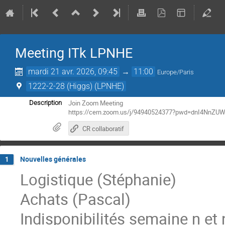
Meeting ITk LPNHE
mardi 21 avr. 2026, 09:45
→
11:00
Europe/Paris
1222-2-28 (Higgs) (LPNHE)
Join Zoom Meeting
Description
https://cern.zoom.us/j/94940524377?pwd=dnI4Nn
CR collaboratif
Nouvelles générales
1
Logistique (Stéphanie)
Achats (Pascal)
Indisponibilités semaine n et