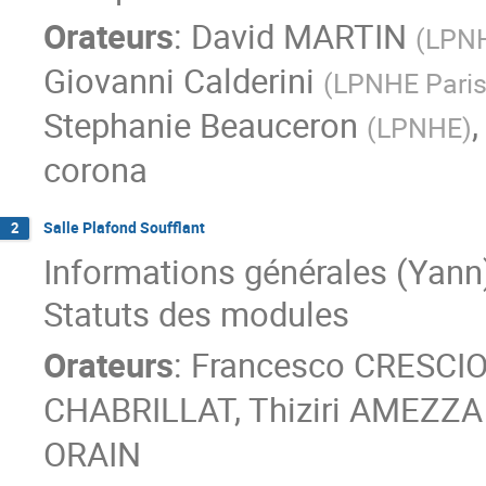
Orateurs
:
David MARTIN
(
LPN
Giovanni Calderini
(
LPNHE Pari
Stephanie Beauceron
(
LPNHE
)
corona
Salle Plafond Soufflant
2
Informations générales (Yann
Statuts des modules
Orateurs
:
Francesco CRESCIO
CHABRILLAT
,
Thiziri AMEZZA
ORAIN