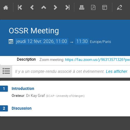
OSSR Meeting
jeudi 12 févr. 2026, 11:00
→
11:30
Europe/Paris
Zoom meeting:
https://fau.zoom.us/j/9631357132
Description
Il y a un compte-rendu associé à cet événement.
Les afficher
.
Introduction
1
Orateur
:
Dr
Kay Graf
(
ECAP - University of Erlangen
)
Discussion
2