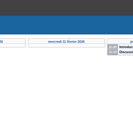
26
mercredi 11 février 2026
j
11:00
Introduc
11:10
Discuss
of Erlang