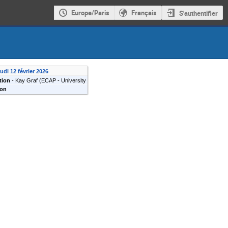
Europe/Paris
Français
S'authentifier
eudi 12 février 2026
tion
-
Kay Graf
(
ECAP - University
ion
en
)