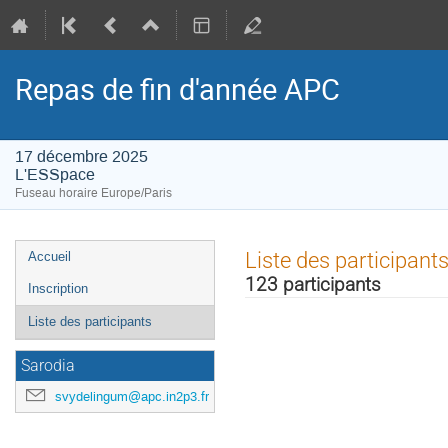
Repas de fin d'année APC
17 décembre 2025
L'ESSpace
Fuseau horaire Europe/Paris
Menu
Liste des participant
Accueil
de
123 participants
Inscription
l'événement
Liste des participants
Sarodia
svydelingum@apc.in2p3.fr