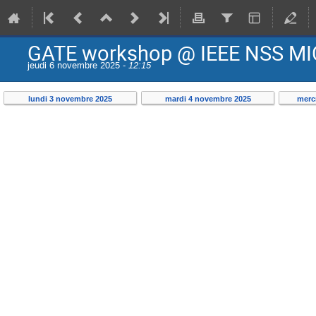
GATE workshop @ IEEE NSS MI
jeudi 6 novembre 2025 -
12:15
lundi 3 novembre 2025
mardi 4 novembre 2025
merc