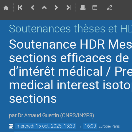
Soutenances thèses et H
Soutenance HDR Mesu
sections efficaces de
d’intérêt médical / P
medical interest isot
sections
par
Dr
Arnaud Guertin
(
CNRS/IN2P3
)
mercredi 15 oct. 2025, 13:30
→
16:00
Europe/Paris