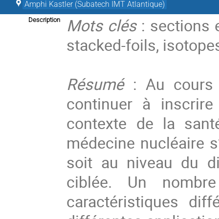
Amphi Kastler (Subatech IMT Atlantique)
Mots clés
: sections 
Description
stacked-foils, isotope
Résumé
: Au cours
continuer à inscrir
contexte de la sant
médecine nucléaire s’
soit au niveau du di
ciblée. Un nombre
caractéristiques dif