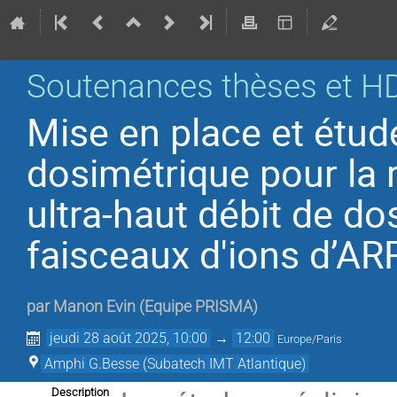
Soutenances thèses et H
Mise en place et étud
dosimétrique pour la r
ultra-haut débit de d
faisceaux d'ions d’
par
Manon Evin
(
Equipe PRISMA
)
jeudi 28 août 2025, 10:00
→
12:00
Europe/Paris
Amphi G.Besse (Subatech IMT Atlantique)
Description