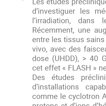
Les études précliniqu
d’investiguer les m
l’irradiation, dans
Récemment, une augm
entre les tissus sain
vivo, avec des faisce
dose (UHDD), > 40 G
cet effet « FLASH » ne
Des études préclin
d’installations cap
comme le cyclotron A
protons et d’ions d’