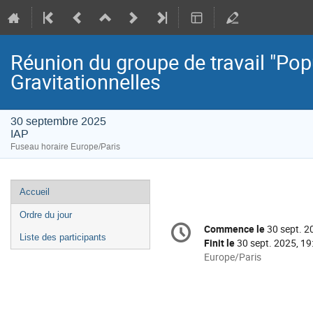
Réunion du groupe de travail "Po
Gravitationnelles
30 septembre 2025
IAP
Fuseau horaire Europe/Paris
Menu
Accueil
de
Ordre du jour
Information
l'événement
Commence le
30 sept. 2
Date/Heure
de
Liste des participants
Finit le
30 sept. 2025, 19
la
Toutes
Europe/Paris
les
conférence
horaires
sont
en