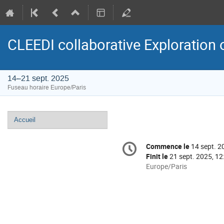
CLEEDI collaborative Exploration o
14–21 sept. 2025
Fuseau horaire Europe/Paris
Menu
Accueil
de
Information
l'événement
Commence le
14 sept. 2
Date/Heure
de
Finit le
21 sept. 2025, 12
la
Toutes
Europe/Paris
les
conférence
horaires
sont
en
Europe/Paris