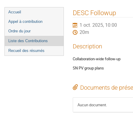
Menu
DESC Followup
Accueil
de
Appel à contribution
1 oct. 2025, 10:00
l'événement
Ordre du jour
20m
Liste des Contributions
Description
Recueil des résumés
Collaboration-wide follow-up
SN PV group plans
Documents de prése
Aucun document.