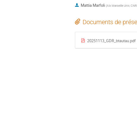
Mattia Marfoli
(
Aix Marseille Univ, CN
Documents de prése
20251113_GDR_btautau.pdf