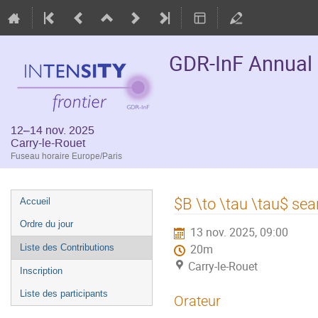
GDR-InF Annual
12–14 nov. 2025
Carry-le-Rouet
Fuseau horaire Europe/Paris
Menu
$B \to \tau \tau$ sear
Accueil
de
Ordre du jour
13 nov. 2025, 09:00
l'événement
Liste des Contributions
20m
Carry-le-Rouet
Inscription
Liste des participants
Orateur