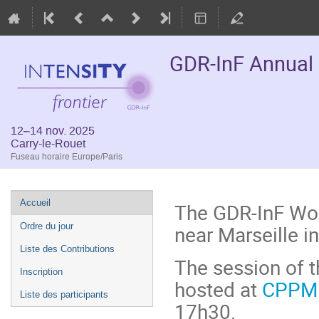
GDR-InF Annual
12–14 nov. 2025
Carry-le-Rouet
Fuseau horaire Europe/Paris
Menu
Accueil
The GDR-InF Wor
de
near Marseille i
Ordre du jour
l'événement
Liste des Contributions
The session of 
Inscription
hosted at
CPPM
Liste des participants
17h30.