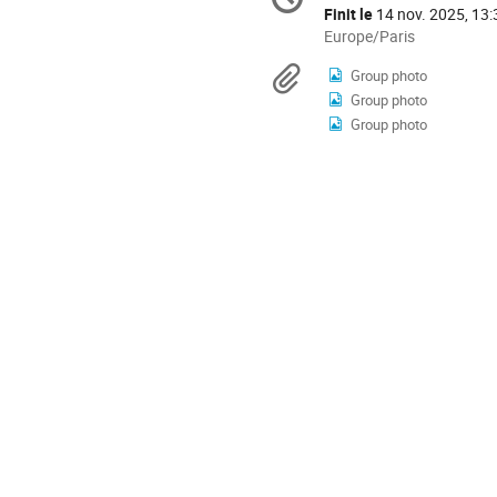
Date/Heure
de
Finit le
14 nov. 2025, 13:
la
Toutes
Europe/Paris
les
conférence
Documents
Group photo
horaires
Group photo
sont
en
Group photo
Europe/Paris